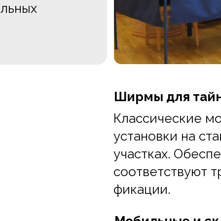
альных
Ширмы для тайн
Классические мо
установки на ст
участках. Обесп
соответствуют т
фикации.