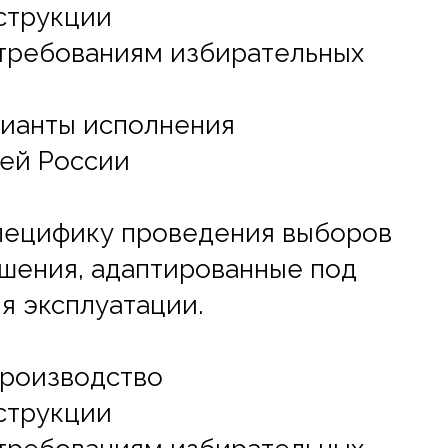
струкции
 требованиям избирательных
рианты исполнения
сей России
пецифику проведения выборов
шения, адаптированные под
я эксплуатации.
производство
струкции