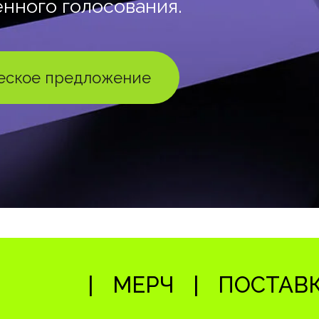
нного голосования.
еское предложение
МЕРЧ
ПОСТАВК
|
|