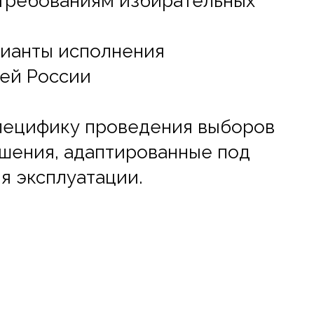
 требованиям избирательных
рианты исполнения
сей России
пецифику проведения выборов
шения, адаптированные под
я эксплуатации.