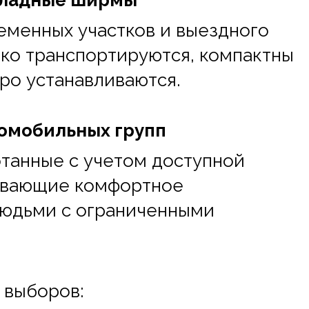
кладные ширмы
еменных участков и выездного
гко транспортируются, компактны
тро устанавливаются.
омобильных групп
танные с учетом доступной
ивающие комфортное
людьми с ограниченными
 выборов: